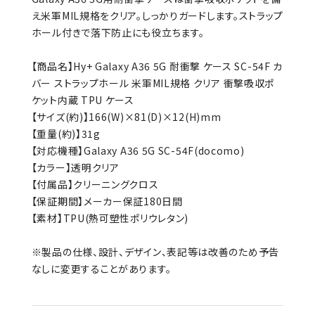
え米軍MIL規格をクリア。しっかりガードします。ストラップ
ホール付きで落下防止にも役立ちます。
【商品名】Hy+ Galaxy A36 5G 耐衝撃 ケース SC-54F カ
バー ストラップホール 米軍MIL規格 クリア 衝撃吸収ポ
ケット内蔵 TPU ケース
【サイズ(約)】166(W)×81(D)×12(H)mm
【重量(約)】31g
【対応機種】Galaxy A36 5G SC-54F(docomo)
【カラー】透明クリア
【付属品】クリーニングクロス
【保証期間】メーカー保証180日間
【素材】TPU(熱可塑性ポリウレタン)
※製品の仕様、設計、デザイン、表記等は改善のため予告
なしに変更することがあります。