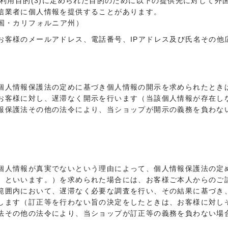
の利用目的(3)に定められた目的のために以下の提供先に対して
信業者に個人情報を提供することがあります。
nc.（米国・カリフォルニア州）
お客様のメールアドレス、電話番号、IPアドレス及び氏名その他
個人情報保護法の定めに基づき個人情報の開示を求められたとき
お客様に対し、遅滞なく開示を行います（当該個人情報が存在し
報保護法その他の法令により、当ショップが開示の義務を負わな
個人情報が真実でないという理由によって、個人情報保護法の定
」といいます。）を求められた場合には、お客様ご本人からのご
範囲内において、遅滞なく必要な調査を行い、その結果に基づき
します（訂正等を行わない旨の決定をしたときは、お客様に対し
法その他の法令により、当ショップが訂正等の義務を負わない場