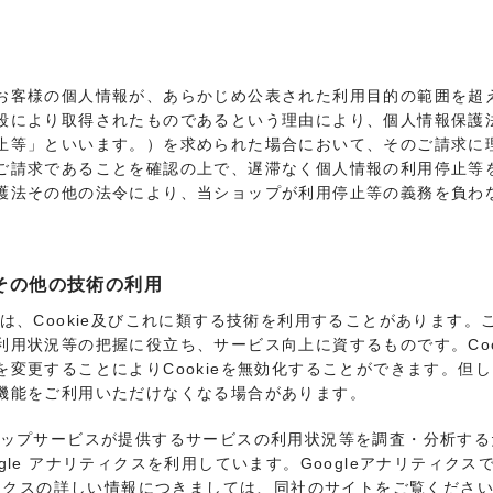
お客様の個人情報が、あらかじめ公表された利用目的の範囲を超
段により取得されたものであるという理由により、個人情報保護
止等」といいます。）を求められた場合において、そのご請求に
ご請求であることを確認の上で、遅滞なく個人情報の利用停止等
護法その他の法令により、当ショップが利用停止等の義務を負わ
ー）その他の技術の利用
は、Cookie及びこれに類する技術を利用することがあります
用状況等の把握に役立ち、サービス向上に資するものです。Coo
変更することによりCookieを無効化することができます。但し、
機能をご利用いただけなくなる場合があります。
ョップサービスが提供するサービスの利用状況等を調査・分析す
 Google アナリティクスを利用しています。Googleアナリティ
ティクスの詳しい情報につきましては、同社のサイトをご覧くださ