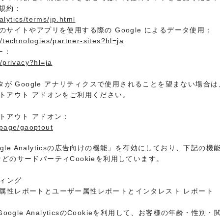
用規約：
lytics/terms/jp.html
ナーのサイトやアプリを使用する際の Google によるデータ使用：
m/technologies/partner-sites?hl=ja
ー：
/privacy?hl=ja
 Google アナリティクスで使用されることを望まない場合は、
オプトアウト アドオンをご利用ください。
オプトアウト アドオン：
lpage/gaoptout
gle Analyticsの広告向けの機能」を有効にしており、下記
okieなどのサードパーティCookieを利用しています。
ケティング
のユーザー属性レポートとユーザー属性レポートとインタレスト レポート
ogle AnalyticsのCookieを利用して、お客様の年齢・性