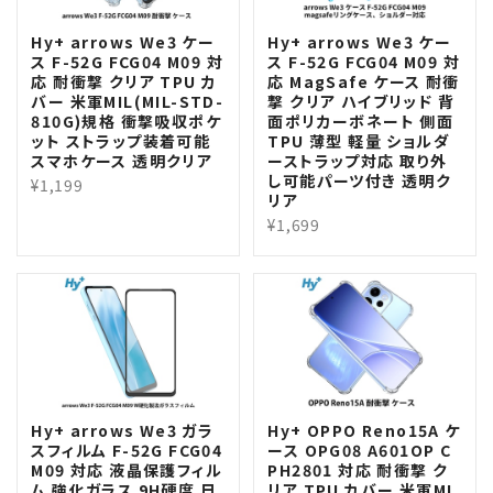
Hy+ arrows We3 ケー
Hy+ arrows We3 ケー
ス F-52G FCG04 M09 対
ス F-52G FCG04 M09 対
応 耐衝撃 クリア TPU カ
応 MagSafe ケース 耐衝
バー 米軍MIL(MIL-STD-
撃 クリア ハイブリッド 背
810G)規格 衝撃吸収ポケ
面ポリカーボネート 側面
ット ストラップ装着可能
TPU 薄型 軽量 ショルダ
スマホケース 透明クリア
ーストラップ対応 取り外
し可能パーツ付き 透明ク
¥1,199
リア
¥1,699
Hy+ arrows We3 ガラ
Hy+ OPPO Reno15A ケ
スフィルム F-52G FCG04
ース OPG08 A601OP C
M09 対応 液晶保護フィル
PH2801 対応 耐衝撃 ク
ム 強化ガラス 9H硬度 日
リア TPU カバー 米軍MI