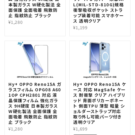
本製ガラス W硬化製法 全
L(MIL-STD-810G)規格
面保護 全面吸着 飛散防
衝撃吸収ポケット ストラ
止 指紋防止 ブラック
ップ装着可能 スマホケー
ス 透明クリア
¥1,280
¥1,199
Hy+ OPPO Reno15A ガ
Hy+ OPPO Reno15A ケ
ラスフィルム OPG08 A60
ース 対応 MagSafe ケー
1OP CPH2801 対応 液
ス 耐衝撃 クリア ハイブリ
晶保護フィルム 強化ガラ
ッド 背面ポリカーボネー
ス 9H硬度 日本製ガラス
ト 側面TPU 薄型 軽量 シ
W硬化製法 全面保護 全
ョルダーストラップ対応
面吸着 飛散防止 指紋防
取り外し可能パーツ付き
止 ブラック
透明クリア
¥1,280
¥1,699