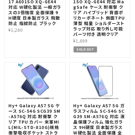
17 A601SO XQ-GE44
1SO XQ-GE44 対応 Ma
対応 W硬化製法 一般ガラ
gSafe ケース 耐衝撃 ク
スの3倍強度 全面保護 9
リア ハイブリッド 背面ポ
H硬度 日本製ガラス 飛散
リカーボネート 側面TPU
防止 指紋防止 ブラック
薄型 軽量 ショルダースト
ラップ対応 取り外し可能
¥1,280
パーツ付き 透明クリア
¥1,699
SOLD OUT
Hy+ Galaxy A57 5G ケ
Hy+ Galaxy A57 5G ガ
ース SC-54G SCG39 SM
ラスフィルム SC-54G SC
-A576Q 対応 耐衝撃 ク
G39 SM-A576Q 対応 液
リア TPU カバー 米軍MI
晶保護フィルム 強化ガラ
L(MIL-STD-810G)規格
ス 9H硬度 日本製ガラス
衝撃吸収ポケット ストラ
W硬化製法 全面保護 全