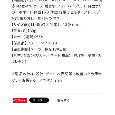
応 MagSafe ケース 耐衝撃 クリア ハイブリッド 背面ポリ
カーボネート 側面TPU 薄型 軽量 ショルダーストラップ
対応 取り外し可能パーツ付き
【サイズ(約)】158(W)×76(D)×13(H)mm
【重量(約)】30g
【カラー】透明クリア
【付属品】クリーニングクロス
【保証期間】メーカー保証180日間
【素材】背面：ポリカーボネート 側面：TPU(熱可塑性ポリ
ウレタン)
※製品の仕様、設計、デザイン、表記等は改善のため予告
なしに変更することがあります。
通報する
Save