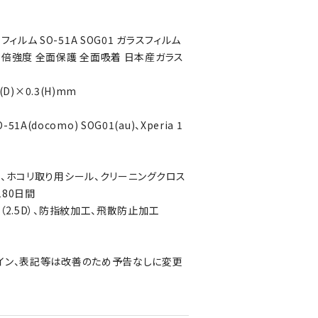
II フィルム SO-51A SOG01 ガラスフィルム
3倍強度 全面保護 全面吸着 日本産ガラス
(D)×0.3(H)mm
O-51A(docomo) SOG01(au)、Xperia 1
ド、ホコリ取り用シール、クリーニングクロス
80日間
（2.5D）、防指紋加工、飛散防止加工
イン、表記等は改善のため予告なしに変更