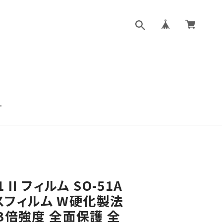
T
 1 II フィルム SO-51A
ラスフィルム W硬化製法
3倍強度 全面保護 全