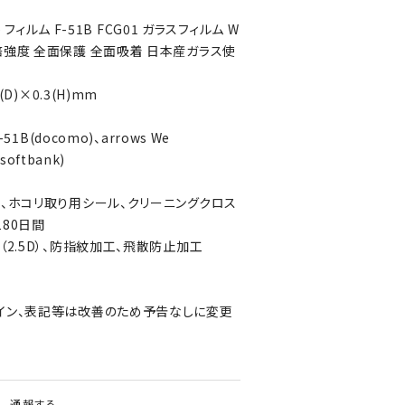
e フィルム F-51B FCG01 ガラスフィルム W
倍強度 全面保護 全面吸着 日本産ガラス使
(D)×0.3(H)mm
51B(docomo)、arrows We
softbank)
ド、ホコリ取り用シール、クリーニングクロス
80日間
（2.5D）、防指紋加工、飛散防止加工
イン、表記等は改善のため予告なしに変更
通報する