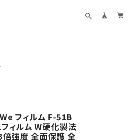
T
s We フィルム F-51B
ラスフィルム W硬化製法
3倍強度 全面保護 全