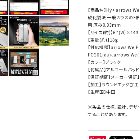
【商品名】Hy+ arrows W
硬化製法 一般ガラスの3
用 厚み0.33mm
【サイズ(約)】67(W)×143
【重量(約)】18g
【対応機種】arrows We F-
FCG01(au)、arrows We(
【カラー】ブラック
【付属品】アルコールパッ
【保証期間】メーカー保証1
【加工】ラウンドエッジ加工
【生産国】中国
※製品の仕様、設計、デザ
することがあります。
Save