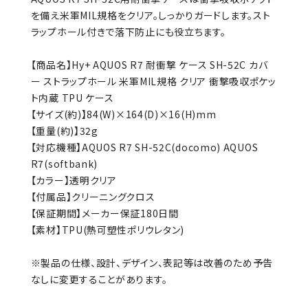
を備え米軍MIL規格をクリア。しっかりガードします。スト
ラップホール付きで落下防止にも役立ちます。
【商品名】Hy+ AQUOS R7 耐衝撃 ケース SH-52C カバ
ー ストラップホール 米軍MIL規格 クリア 衝撃吸収ポケッ
ト内蔵 TPU ケース
【サイズ(約)】84(W)×164(D)×16(H)mm
【重量(約)】32g
【対応機種】AQUOS R7 SH-52C(docomo) AQUOS
R7(softbank)
【カラー】透明クリア
【付属品】クリーニングクロス
【保証期間】メーカー保証180日間
【素材】TPU(熱可塑性ポリウレタン)
※製品の仕様、設計、デザイン、表記等は改善のため予告
なしに変更することがあります。