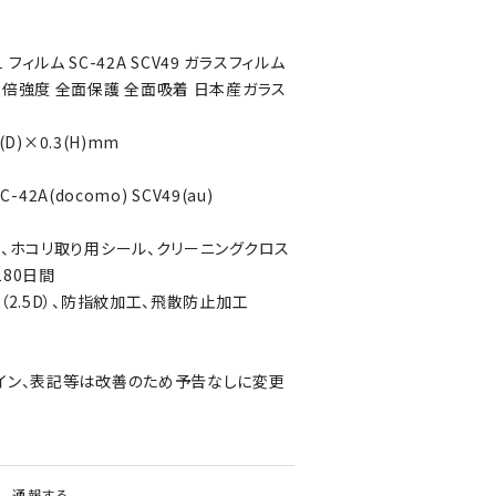
21 フィルム SC-42A SCV49 ガラスフィルム
3倍強度 全面保護 全面吸着 日本産ガラス
(D)×0.3(H)mm
C-42A(docomo) SCV49(au)
ド、ホコリ取り用シール、クリーニングクロス
80日間
（2.5D）、防指紋加工、飛散防止加工
イン、表記等は改善のため予告なしに変更
通報する