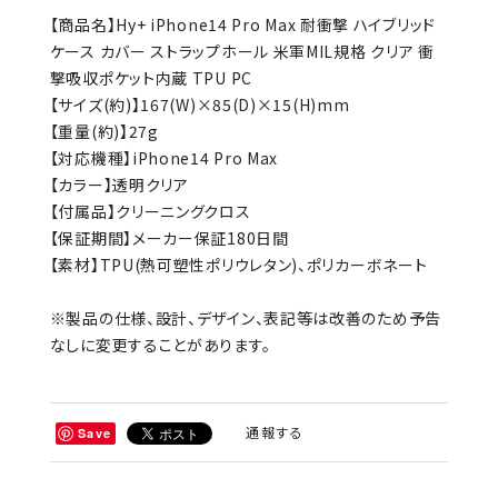
【商品名】Hy+ iPhone14 Pro Max 耐衝撃 ハイブリッド
ケース カバー ストラップホール 米軍MIL規格 クリア 衝
撃吸収ポケット内蔵 TPU PC
【サイズ(約)】167(W)×85(D)×15(H)mm
【重量(約)】27g
【対応機種】iPhone14 Pro Max
【カラー】透明クリア
【付属品】クリーニングクロス
【保証期間】メーカー保証180日間
【素材】TPU(熱可塑性ポリウレタン)、ポリカーボネート
※製品の仕様、設計、デザイン、表記等は改善のため予告
なしに変更することがあります。
通報する
Save