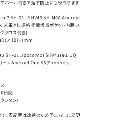
ップホール付きで落下防止にも役立ちます
e2 SH-01L SHV43 SH-M08 Android
ケース 米軍MIL規格 衝撃吸収ポケット内蔵 ス
グクロス付き)
(D)×10(H)mm
 SH-01L(docomo) SHV43(au、UQ
リー)、Android One S5(Y!mobile、
ロス
90日間
ウレタン)
イン、表記等は改善のため予告なしに変更