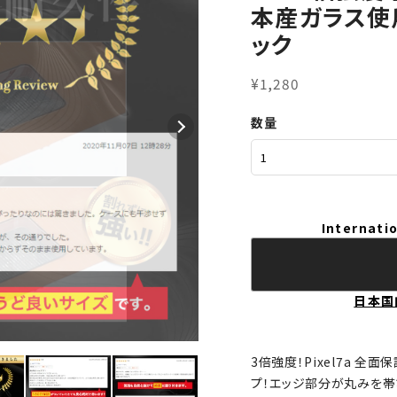
本産ガラス使用
ック
¥1,280
数量
Internatio
日本国
3倍強度！Pixel7a 
プ！エッジ部分が丸みを帯