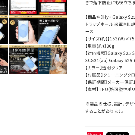
きで落下防止にも役立ちま
【商品名】Hy+ Galaxy S
トラップホール 米軍MIL規
ース
【サイズ(約)】153(W)×75
【重量(約)】30g
【対応機種】Galaxy S25 SC
SCG31(au) Galaxy S25 
【カラー】透明クリア
【付属品】クリーニングク
【保証期間】メーカー保証1
【素材】TPU(熱可塑性ポリ
※製品の仕様、設計、デザ
することがあります。
Save