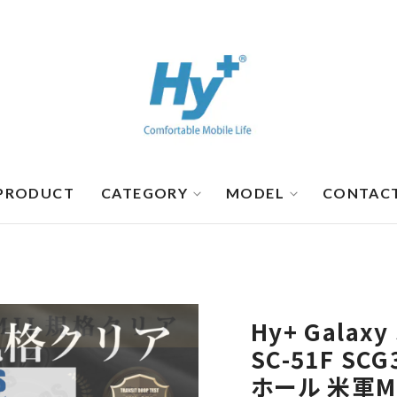
PRODUCT
CATEGORY
MODEL
CONTAC
Hy+ Galax
SC-51F S
ホール 米軍M